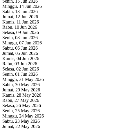
Senin, 15 Jun 2026
Minggu, 14 Jun 2026
Sabtu, 13 Jun 2026
Jumat, 12 Jun 2026
Kamis, 11 Jun 2026
Rabu, 10 Jun 2026
Selasa, 09 Jun 2026
Senin, 08 Jun 2026
Minggu, 07 Jun 2026
Sabtu, 06 Jun 2026
Jumat, 05 Jun 2026
Kamis, 04 Jun 2026
Rabu, 03 Jun 2026
Selasa, 02 Jun 2026
Senin, 01 Jun 2026
Minggu, 31 May 2026
Sabtu, 30 May 2026
Jumat, 29 May 2026
Kamis, 28 May 2026
Rabu, 27 May 2026
Selasa, 26 May 2026
Senin, 25 May 2026
Minggu, 24 May 2026
Sabtu, 23 May 2026
Jumat, 22 May 2026