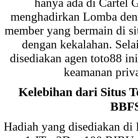
hanya ada di Cartel 
menghadirkan Lomba deng
member yang bermain di sit
dengan kekalahan. Sela
disediakan agen toto88 ini
keamanan priva
Kelebihan dari Situs 
BBFS
Hadiah yang disediakan di 