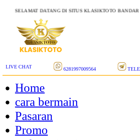
SELAMAT DATANG DI SITUS KLASIKTOTO BANDAR TOGE
LIVE CHAT
6281997009564
TEL
Home
cara bermain
Pasaran
Promo