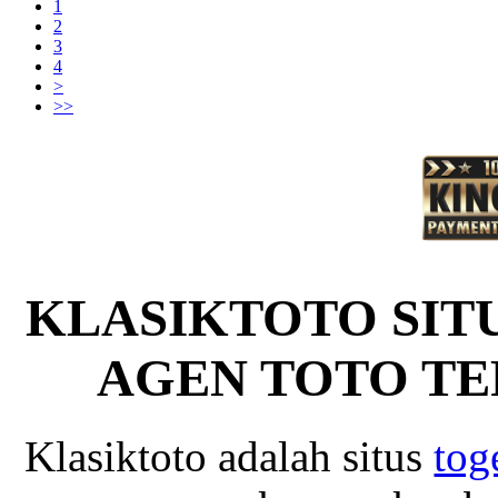
1
2
3
4
>
>>
KLASIKTOTO SIT
AGEN TOTO TE
Klasiktoto adalah situs
tog