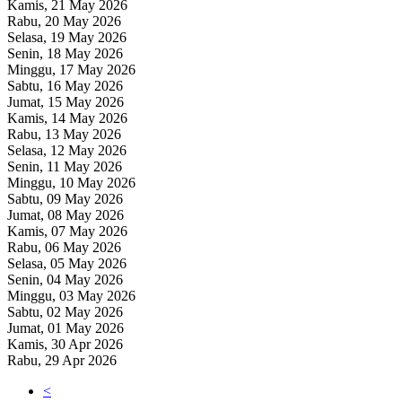
Kamis, 21 May 2026
Rabu, 20 May 2026
Selasa, 19 May 2026
Senin, 18 May 2026
Minggu, 17 May 2026
Sabtu, 16 May 2026
Jumat, 15 May 2026
Kamis, 14 May 2026
Rabu, 13 May 2026
Selasa, 12 May 2026
Senin, 11 May 2026
Minggu, 10 May 2026
Sabtu, 09 May 2026
Jumat, 08 May 2026
Kamis, 07 May 2026
Rabu, 06 May 2026
Selasa, 05 May 2026
Senin, 04 May 2026
Minggu, 03 May 2026
Sabtu, 02 May 2026
Jumat, 01 May 2026
Kamis, 30 Apr 2026
Rabu, 29 Apr 2026
<