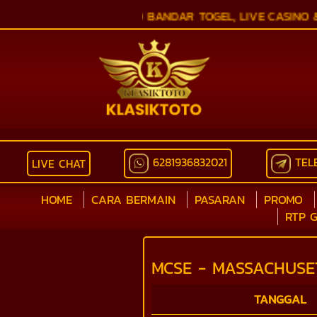
 DI SITUS KLASIKTOTO BANDAR TOGEL, LIVE CASINO & S
6281936832021
TEL
LIVE CHAT
HOME
CARA BERMAIN
PASARAN
PROMO
RTP 
MCSE - MASSACHUSE
TANGGAL