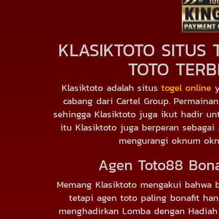
KLASIKTOTO SITUS
TOTO TERB
Klasiktoto adalah situs
togel online
y
cabang dari Cartel Group. Permainan
sehingga Klasiktoto juga ikut hadir u
itu Klasiktoto juga berperan sebagai
mengurangi oknum oknu
Agen Toto88 Bonaf
Memang Klasiktoto mengakui bahwa
tetapi agen toto paling bonafit ha
menghadirkan Lomba dengan Hadiah 