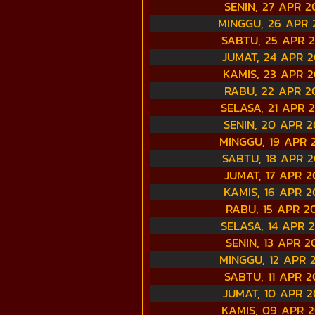
SENIN, 27 APR 2
MINGGU, 26 APR 
SABTU, 25 APR 
JUMAT, 24 APR 
KAMIS, 23 APR 
RABU, 22 APR 2
SELASA, 21 APR 
SENIN, 20 APR 
MINGGU, 19 APR 
SABTU, 18 APR 
JUMAT, 17 APR 2
KAMIS, 16 APR 2
RABU, 15 APR 2
SELASA, 14 APR 
SENIN, 13 APR 2
MINGGU, 12 APR 
SABTU, 11 APR 2
JUMAT, 10 APR 
KAMIS, 09 APR 