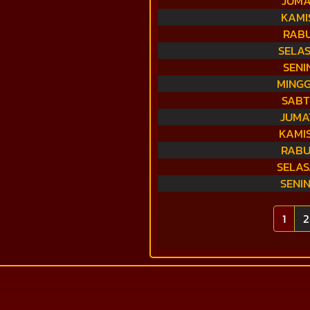
JUMA
KAMI
RABU
SELAS
SENI
MINGG
SABT
JUMA
KAMIS
RABU
SELAS
SENI
1
2