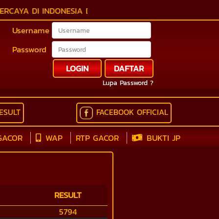
AYA DI INDONESIA DENGAN BONUS - BONUS TANPA BATAS 
Username
Password
LOGIN
DAFTAR
Lupa Password ?
ESULT
FACEBOOK OFFICIAL
GACOR
WAP
RTP GACOR
BUKTI JP
RESULT
5794