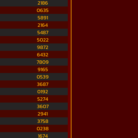
2186
0635
5891
2164
5487
5022
9872
6432
7809
9165
0539
3687
0192
5274
3607
2941
3758
0238
1674