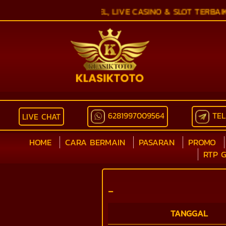
SIKTOTO BANDAR TOGEL, LIVE CASINO & SLOT TERBAIK 
6281997009564
TEL
LIVE CHAT
HOME
CARA BERMAIN
PASARAN
PROMO
RTP 
-
TANGGAL