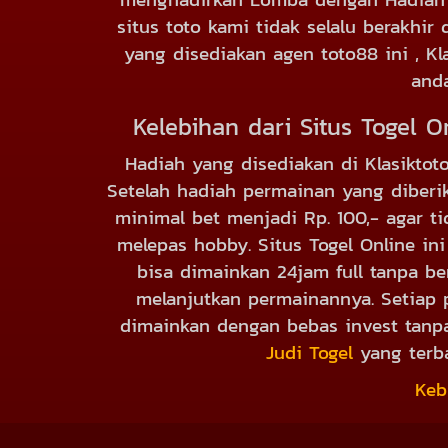
situs toto kami tidak selalu berakhir
yang disediakan agen toto88 ini , K
anda
Kelebihan dari Situs Togel 
Hadiah yang disediakan di Klasiktoto 
Setelah hadiah permainan yang diberik
minimal bet menjadi Rp. 100,- agar 
melepas hobby. Situs Togel Online i
bisa dimainkan 24jam full tanpa b
melanjutkan permainannya. Setiap p
dimainkan dengan bebas invest tanpa
Judi Togel
yang terb
Keb