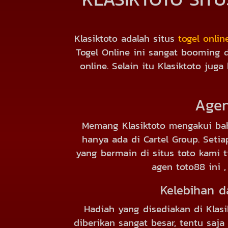
Klasiktoto adalah situs
togel onlin
Togel Online ini sangat booming 
online. Selain itu Klasiktoto ju
Agen
Memang Klasiktoto mengakui b
hanya ada di Cartel Group. Set
yang bermain di situs toto kami t
agen toto88 ini 
Kelebihan d
Hadiah yang disediakan di Klasi
diberikan sangat besar, tentu saj