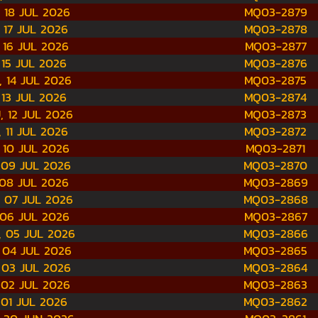
 18 JUL 2026
MQ03-2879
 17 JUL 2026
MQ03-2878
 16 JUL 2026
MQ03-2877
15 JUL 2026
MQ03-2876
, 14 JUL 2026
MQ03-2875
 13 JUL 2026
MQ03-2874
 12 JUL 2026
MQ03-2873
 11 JUL 2026
MQ03-2872
 10 JUL 2026
MQ03-2871
 09 JUL 2026
MQ03-2870
08 JUL 2026
MQ03-2869
 07 JUL 2026
MQ03-2868
 06 JUL 2026
MQ03-2867
 05 JUL 2026
MQ03-2866
 04 JUL 2026
MQ03-2865
 03 JUL 2026
MQ03-2864
 02 JUL 2026
MQ03-2863
01 JUL 2026
MQ03-2862