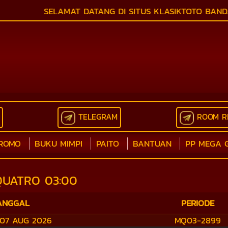
SELAMAT DATANG DI SITUS KLASIKTOTO BANDAR T
TELEGRAM
ROOM R
ROMO
BUKU MIMPI
PAITO
BANTUAN
PP MEGA 
QUATRO 03:00
ANGGAL
PERIODE
 07 AUG 2026
MQ03-2899