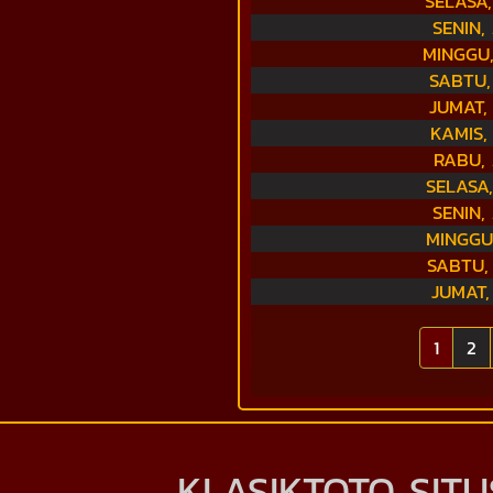
SELASA,
SENIN,
MINGGU,
SABTU,
JUMAT,
KAMIS,
RABU, 
SELASA,
SENIN,
MINGGU,
SABTU,
JUMAT,
1
2
KLASIKTOTO SIT