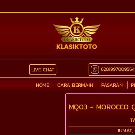
6281997009564
LIVE CHAT
HOME
CARA BERMAIN
PASARAN
P
MQ03 - MOROCCO 
T
JUMAT,