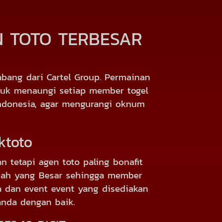
N TOTO TERBESAR
bang dari Cartel Group. Permainan
ntuk menaungi setiap member togel
 Indonesia, agar mengurangi oknum
ktoto
n tetapi agen toto paling bonafit
diah yang Besar sehingga member
ba dan event event yang disediakan
anda dengan baik.