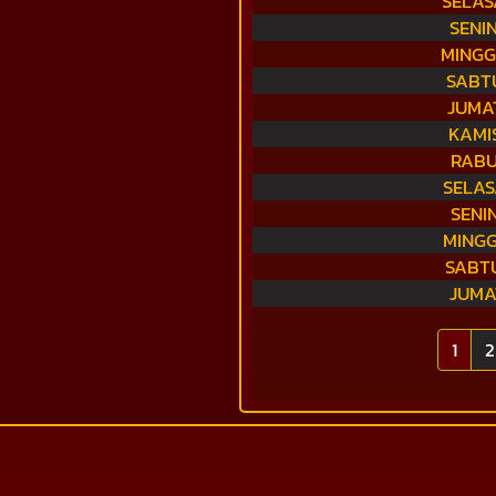
SELAS
SENI
MINGG
SABTU
JUMAT
KAMIS
RABU
SELAS
SENI
MINGG
SABTU
JUMA
1
2