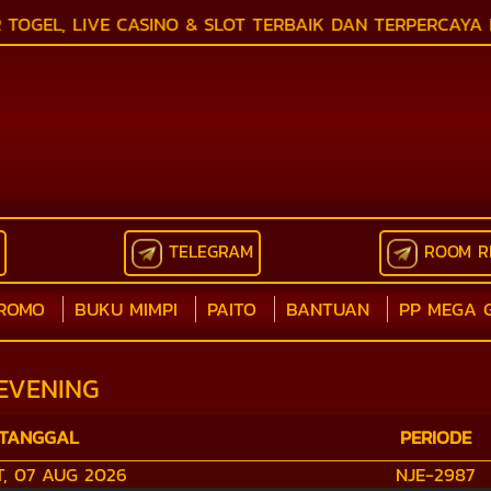
EL, LIVE CASINO & SLOT TERBAIK DAN TERPERCAYA DI I
TELEGRAM
ROOM R
ROMO
BUKU MIMPI
PAITO
BANTUAN
PP MEGA 
EVENING
TANGGAL
PERIODE
, 07 AUG 2026
NJE-2987