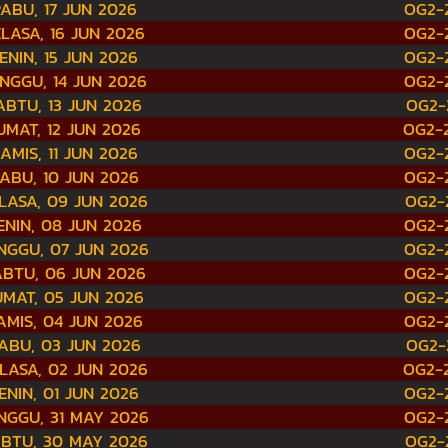
ABU, 17 JUN 2026
OG2-
ELASA, 16 JUN 2026
OG2-
ENIN, 15 JUN 2026
OG2-
NGGU, 14 JUN 2026
OG2-
ABTU, 13 JUN 2026
OG2-
UMAT, 12 JUN 2026
OG2-
AMIS, 11 JUN 2026
OG2-
ABU, 10 JUN 2026
OG2-
LASA, 09 JUN 2026
OG2-
ENIN, 08 JUN 2026
OG2-
NGGU, 07 JUN 2026
OG2-
ABTU, 06 JUN 2026
OG2-
UMAT, 05 JUN 2026
OG2-
AMIS, 04 JUN 2026
OG2-
ABU, 03 JUN 2026
OG2-
LASA, 02 JUN 2026
OG2-
ENIN, 01 JUN 2026
OG2-
NGGU, 31 MAY 2026
OG2-
BTU, 30 MAY 2026
OG2-