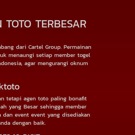
N TOTO TERBESAR
bang dari Cartel Group. Permainan
ntuk menaungi setiap member togel
 Indonesia, agar mengurangi oknum
ktoto
n tetapi agen toto paling bonafit
diah yang Besar sehingga member
ba dan event event yang disediakan
anda dengan baik.