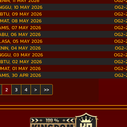
ENIN, 11 MAY 2026
OG2-
NGGU, 10 MAY 2026
OG2-
BTU, 09 MAY 2026
OG2-
MAT, 08 MAY 2026
OG2-
AMIS, 07 MAY 2026
OG2-
ABU, 06 MAY 2026
OG2-
LASA, 05 MAY 2026
OG2-
ENIN, 04 MAY 2026
OG2-
NGGU, 03 MAY 2026
OG2-
BTU, 02 MAY 2026
OG2-
UMAT, 01 MAY 2026
OG2-
AMIS, 30 APR 2026
OG2-
2
3
4
>
>>