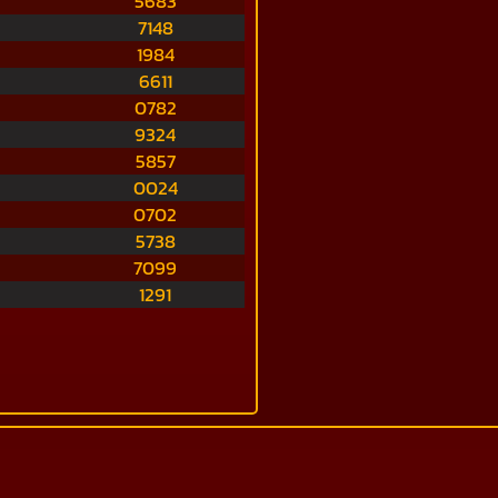
5683
7148
1984
6611
0782
9324
5857
0024
0702
5738
7099
1291