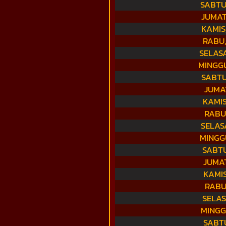
SABTU
JUMAT
KAMIS
RABU,
SELAS
MINGGU
SABTU
JUMAT
KAMIS
RABU
SELAS
MINGG
SABTU
JUMAT
KAMIS
RABU
SELAS
MINGG
SABTU