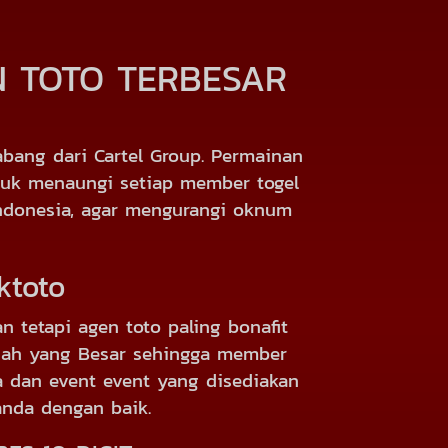
N TOTO TERBESAR
bang dari Cartel Group. Permainan
ntuk menaungi setiap member togel
 Indonesia, agar mengurangi oknum
ktoto
n tetapi agen toto paling bonafit
diah yang Besar sehingga member
ba dan event event yang disediakan
anda dengan baik.