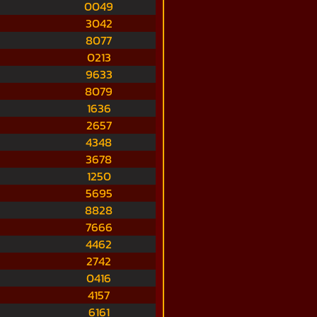
0049
3042
8077
0213
9633
8079
1636
2657
4348
3678
1250
5695
8828
7666
4462
2742
0416
4157
6161