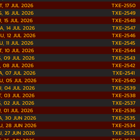
, 17 JUL 2026
TXE-2550
, 16 JUL 2026
TXE-2549
, 15 JUL 2026
TXE-2548
A, 14 JUL 2026
TXE-2547
U, 12 JUL 2026
TXE-2546
, 11 JUL 2026
TXE-2545
, 10 JUL 2026
TXE-2544
, 09 JUL 2026
TXE-2543
, 08 JUL 2026
TXE-2542
A, 07 JUL 2026
TXE-2541
U, 05 JUL 2026
TXE-2540
, 04 JUL 2026
TXE-2539
, 03 JUL 2026
TXE-2538
, 02 JUL 2026
TXE-2537
, 01 JUL 2026
TXE-2536
A, 30 JUN 2026
TXE-2535
U, 28 JUN 2026
TXE-2534
, 27 JUN 2026
TXE-2533