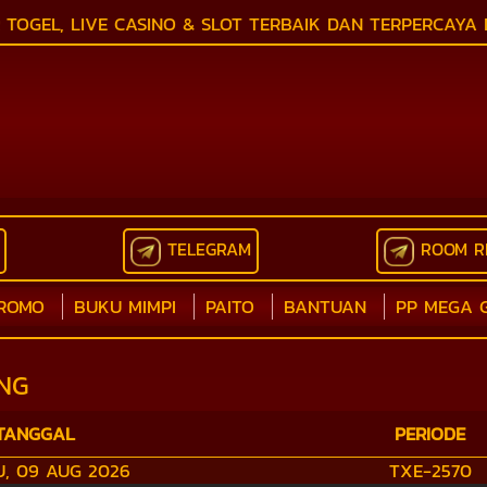
L, LIVE CASINO & SLOT TERBAIK DAN TERPERCAYA DI I
TELEGRAM
ROOM R
ROMO
BUKU MIMPI
PAITO
BANTUAN
PP MEGA 
ING
TANGGAL
PERIODE
, 09 AUG 2026
TXE-2570