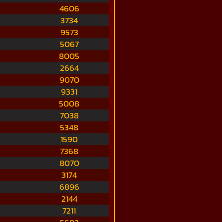
4606
3734
9573
5067
8005
2664
9070
9331
5008
7038
5348
1590
7368
8070
3174
6896
2144
7211