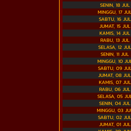
SENIN, 18 JUL
MINGGU, 17 JU
SABTU, 16 JU
JUMAT, 15 JUL
KAMIS, 14 JUL
RABU, 13 JUL
SELASA, 12 JU
SENIN, 11 JUL
MINGGU, 10 JU
SABTU, 09 JU
JUMAT, 08 JU
KAMIS, 07 JU
RABU, 06 JUL
SELASA, 05 JU
SENIN, 04 JU
MINGGU, 03 JU
SABTU, 02 JU
JUMAT, 01 JU