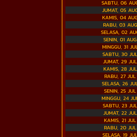
SABTU, 06 AU
JUMAT, 05 AU
KAMIS, 04 AU
RABU, 03 AUG
SELASA, 02 AU
SENIN, 01 AU
MINGGU, 31 JU
SABTU, 30 JU
JUMAT, 29 JU
KAMIS, 28 JU
RABU, 27 JUL
SELASA, 26 JU
SENIN, 25 JUL
MINGGU, 24 JU
SABTU, 23 JU
JUMAT, 22 JU
KAMIS, 21 JUL
RABU, 20 JUL
SELASA, 19 JU