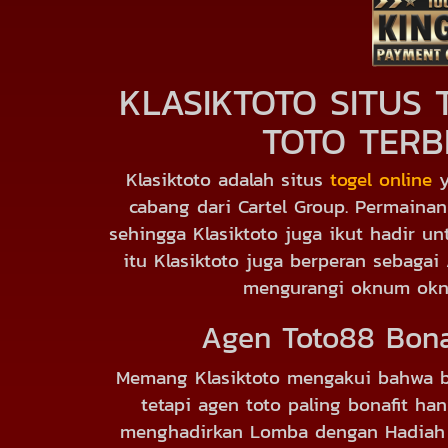
KLASIKTOTO SITUS
TOTO TERB
Klasiktoto adalah situs
togel online
y
cabang dari Cartel Group. Permainan
sehingga Klasiktoto juga ikut hadir u
itu Klasiktoto juga berperan sebagai
mengurangi oknum oknu
Agen Toto88 Bonaf
Memang Klasiktoto mengakui bahwa
tetapi agen toto paling bonafit ha
menghadirkan Lomba dengan Hadiah 