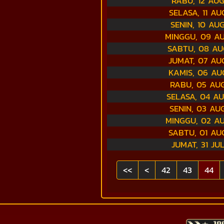
RABU, 12 AU
SELASA, 11 A
SENIN, 10 AU
MINGGU, 09 A
SABTU, 08 AU
JUMAT, 07 AU
KAMIS, 06 AU
RABU, 05 AU
SELASA, 04 A
SENIN, 03 AU
MINGGU, 02 A
SABTU, 01 AU
JUMAT, 31 JU
<<
<
42
43
44