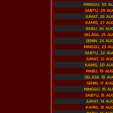
MINGGU, 30 A
SABTU, 29 AU
JUMAT, 28 AU
KAMIS, 27 AU
RABU, 26 AU
SELASA, 25 A
SENIN, 24 AU
MINGGU, 23 A
SABTU, 22 AU
JUMAT, 21 AU
KAMIS, 20 AU
RABU, 19 AU
SELASA, 18 A
SENIN, 17 AU
MINGGU, 16 A
SABTU, 15 AU
JUMAT, 14 AU
KAMIS, 13 AU