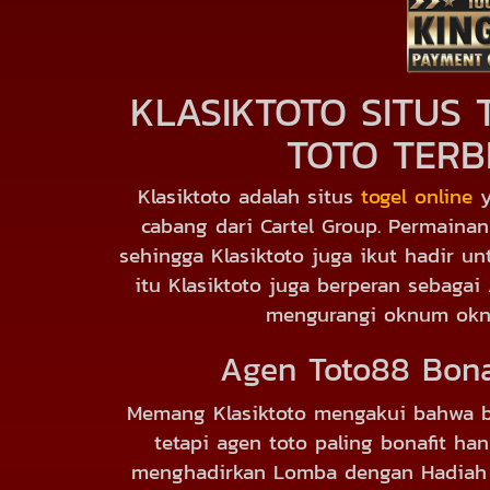
KLASIKTOTO SITUS
TOTO TERB
Klasiktoto adalah situs
togel online
y
cabang dari Cartel Group. Permainan
sehingga Klasiktoto juga ikut hadir u
itu Klasiktoto juga berperan sebagai
mengurangi oknum oknu
Agen Toto88 Bonaf
Memang Klasiktoto mengakui bahwa
tetapi agen toto paling bonafit ha
menghadirkan Lomba dengan Hadiah 