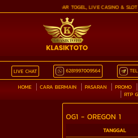
TUS KLASIKTOTO BANDAR TOGEL, LIVE CASINO & SLOT T
6281997009564
TEL
LIVE CHAT
HOME
CARA BERMAIN
PASARAN
PROMO
RTP 
OG1 - OREGON 1
TANGGAL