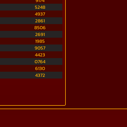
9174
5248
4937
2861
8506
2691
1985
9057
4423
0764
6130
4372