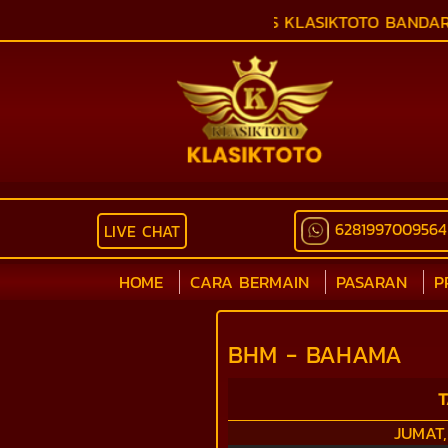
SELAMAT DATANG DI SITUS KLASIKTOTO BANDAR TOG
6281997009564
LIVE CHAT
HOME
CARA BERMAIN
PASARAN
P
BHM - BAHAMA
JUMAT,