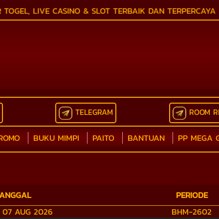
EL, LIVE CASINO & SLOT TERBAIK DAN TERPERCAYA DI I
TELEGRAM
ROOM R
ROMO
BUKU MIMPI
PAITO
BANTUAN
PP MEGA 
TANGGAL
PERIODE
 07 AUG 2026
BHM-2602