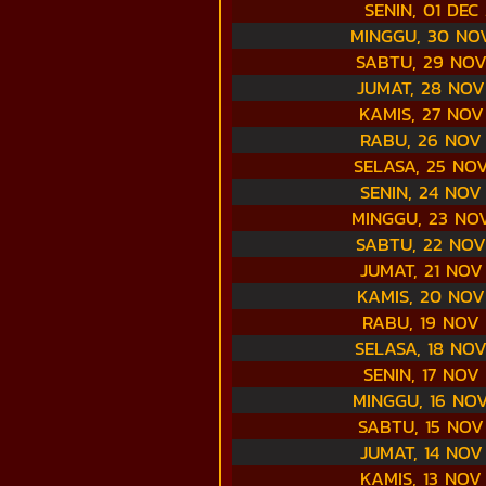
SENIN, 01 DEC
MINGGU, 30 NO
SABTU, 29 NOV
JUMAT, 28 NOV
KAMIS, 27 NOV
RABU, 26 NOV
SELASA, 25 NO
SENIN, 24 NOV
MINGGU, 23 NO
SABTU, 22 NOV
JUMAT, 21 NOV
KAMIS, 20 NOV
RABU, 19 NOV
SELASA, 18 NO
SENIN, 17 NOV
MINGGU, 16 NO
SABTU, 15 NOV
JUMAT, 14 NOV
KAMIS, 13 NOV