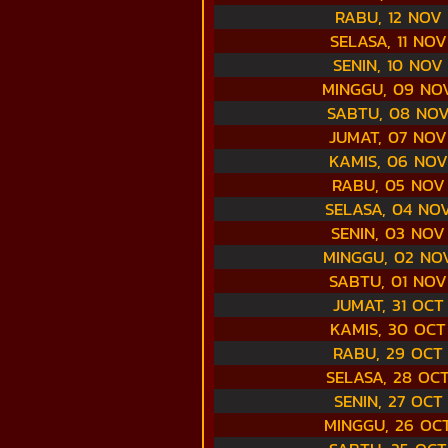
RABU, 12 NOV
SELASA, 11 NO
SENIN, 10 NOV
MINGGU, 09 NO
SABTU, 08 NOV
JUMAT, 07 NOV
KAMIS, 06 NOV
RABU, 05 NOV
SELASA, 04 NO
SENIN, 03 NOV
MINGGU, 02 NO
SABTU, 01 NOV
JUMAT, 31 OCT
KAMIS, 30 OCT
RABU, 29 OCT
SELASA, 28 OC
SENIN, 27 OCT
MINGGU, 26 OC