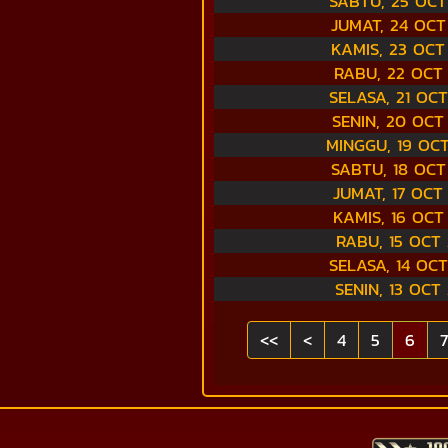
SABTU, 25 OCT
JUMAT, 24 OCT
KAMIS, 23 OCT
RABU, 22 OCT
SELASA, 21 OC
SENIN, 20 OCT
MINGGU, 19 OC
SABTU, 18 OCT
JUMAT, 17 OCT
KAMIS, 16 OCT
RABU, 15 OCT
SELASA, 14 OC
SENIN, 13 OCT
<<
<
4
5
6
7