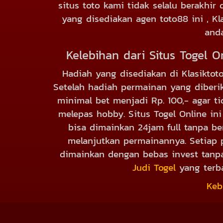
situs toto kami tidak selalu berakhir
yang disediakan agen toto88 ini , K
anda
Kelebihan dari Situs Togel 
Hadiah yang disediakan di Klasiktoto 
Setelah hadiah permainan yang diberik
minimal bet menjadi Rp. 100,- agar 
melepas hobby. Situs Togel Online i
bisa dimainkan 24jam full tanpa b
melanjutkan permainannya. Setiap p
dimainkan dengan bebas invest tanpa
Judi Togel
yang terb
Keb