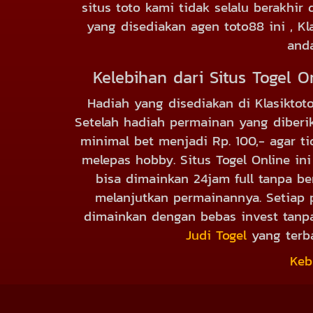
situs toto kami tidak selalu berakhir
yang disediakan agen toto88 ini , K
anda
Kelebihan dari Situs Togel 
Hadiah yang disediakan di Klasiktoto 
Setelah hadiah permainan yang diberik
minimal bet menjadi Rp. 100,- agar 
melepas hobby. Situs Togel Online i
bisa dimainkan 24jam full tanpa b
melanjutkan permainannya. Setiap p
dimainkan dengan bebas invest tanpa
Judi Togel
yang terb
Keb