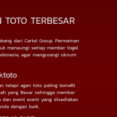
N TOTO TERBESAR
bang dari Cartel Group. Permainan
ntuk menaungi setiap member togel
 Indonesia, agar mengurangi oknum
ktoto
n tetapi agen toto paling bonafit
diah yang Besar sehingga member
ba dan event event yang disediakan
anda dengan baik.