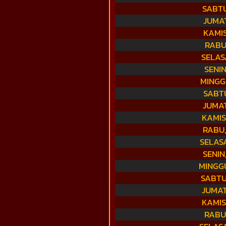
SABTU
JUMAT
KAMIS
RABU
SELAS
SENIN
MINGGU
SABTU
JUMAT
KAMIS
RABU,
SELASA
SENIN
MINGGU
SABTU
JUMAT
KAMIS
RABU,