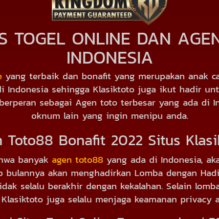
US TOGEL ONLINE DAN AGE
INDONESIA
e
yang terbaik dan bonafit yang merupakan anak ca
di Indonesia sehingga Klasiktoto juga ikut hadir u
ga berperan sebagai Agen toto terbesar yang ada di
oknum lain yang ingin menipu anda.
 Toto88 Bonafit 2022 Situs Klasi
ahwa banyak
agen toto88
yang ada di Indonesia, aka
iap bulannya akan menghadirkan Lomba dengan Ha
idak selalu berakhir dengan kekalahan. Selain lom
, Klasiktoto juga selalu menjaga keamanan privacy 