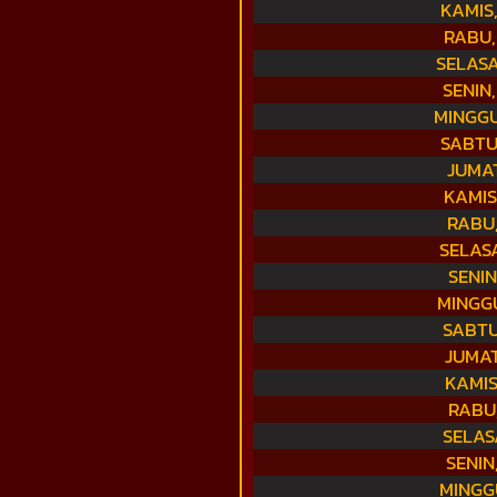
KAMIS
RABU,
SELASA
SENIN
MINGGU
SABTU
JUMAT
KAMIS
RABU,
SELASA
SENIN
MINGGU
SABTU
JUMAT
KAMIS
RABU,
SELAS
SENIN
MINGGU