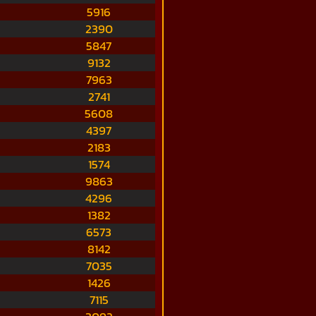
5916
2390
5847
9132
7963
2741
5608
4397
2183
1574
9863
4296
1382
6573
8142
7035
1426
7115