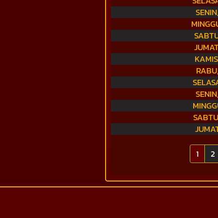
SELASA
SENIN
MINGGU
SABTU
JUMAT
KAMIS
RABU,
SELASA
SENIN
MINGGU
SABTU
JUMAT
1
2