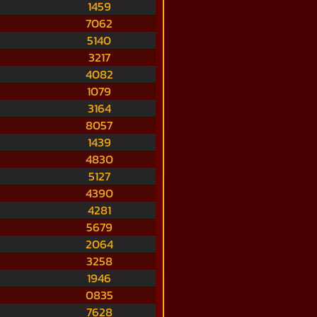
1459
7062
5140
3217
4082
1079
3164
8057
1439
4830
5127
4390
4281
5679
2064
3258
1946
0835
7628