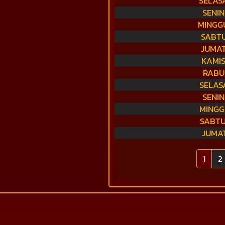
SELAS
SENIN
MINGGU
SABTU
JUMAT
KAMIS
RABU,
SELAS
SENIN
MINGG
SABTU
JUMAT
1
2