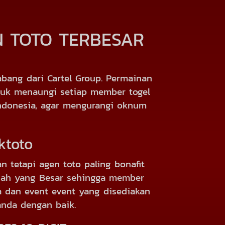
N TOTO TERBESAR
bang dari Cartel Group. Permainan
ntuk menaungi setiap member togel
 Indonesia, agar mengurangi oknum
ktoto
n tetapi agen toto paling bonafit
diah yang Besar sehingga member
ba dan event event yang disediakan
anda dengan baik.