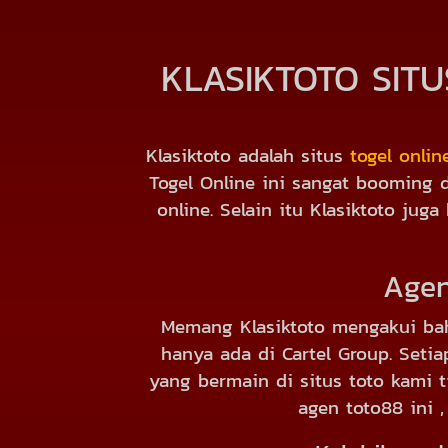
KLASIKTOTO SIT
Klasiktoto adalah situs
togel onlin
Togel Online ini sangat booming 
online. Selain itu Klasiktoto ju
Agen
Memang Klasiktoto mengakui b
hanya ada di Cartel Group. Set
yang bermain di situs toto kami t
agen toto88 ini 