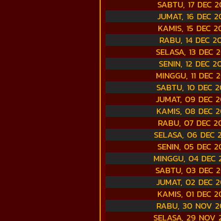
SABTU, 17 DEC 2
JUMAT, 16 DEC 2
KAMIS, 15 DEC 2
RABU, 14 DEC 2
SELASA, 13 DEC 
SENIN, 12 DEC 2
MINGGU, 11 DEC 
SABTU, 10 DEC 2
JUMAT, 09 DEC 
KAMIS, 08 DEC 
RABU, 07 DEC 2
SELASA, 06 DEC 
SENIN, 05 DEC 2
MINGGU, 04 DEC 
SABTU, 03 DEC 
JUMAT, 02 DEC 
KAMIS, 01 DEC 2
RABU, 30 NOV 2
SELASA, 29 NOV 