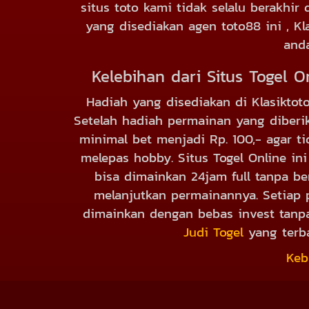
situs toto kami tidak selalu berakhir
yang disediakan agen toto88 ini , K
anda
Kelebihan dari Situs Togel 
Hadiah yang disediakan di Klasiktoto 
Setelah hadiah permainan yang diberik
minimal bet menjadi Rp. 100,- agar 
melepas hobby. Situs Togel Online i
bisa dimainkan 24jam full tanpa b
melanjutkan permainannya. Setiap p
dimainkan dengan bebas invest tanpa
Judi Togel
yang terb
Keb