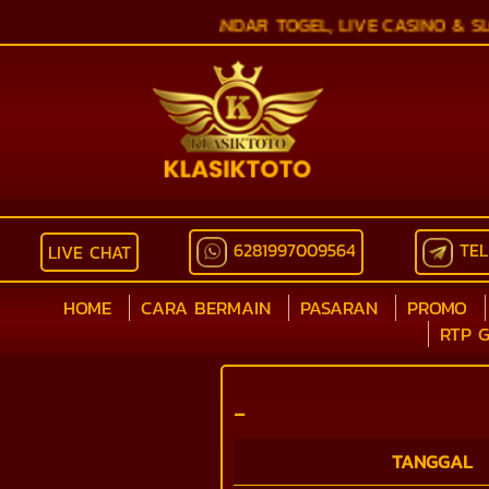
 SITUS KLASIKTOTO BANDAR TOGEL, LIVE CASINO & SLOT
6281997009564
TEL
LIVE CHAT
HOME
CARA BERMAIN
PASARAN
PROMO
RTP 
-
TANGGAL