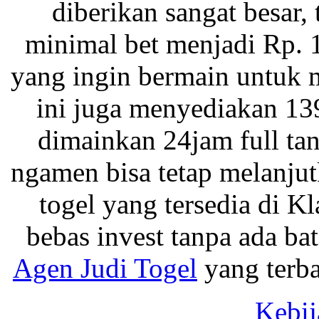
diberikan sangat besar,
minimal bet menjadi Rp. 
yang ingin bermain untuk 
ini juga menyediakan 13
dimainkan 24jam full ta
ngamen bisa tetap melanju
togel yang tersedia di K
bebas invest tanpa ada ba
Agen Judi Togel
yang terb
Kebij