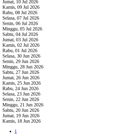
Jumat, 10 Jul 2026
Kamis, 09 Jul 2026
Rabu, 08 Jul 2026
Selasa, 07 Jul 2026
Senin, 06 Jul 2026
Minggu, 05 Jul 2026
Sabtu, 04 Jul 2026
Jumat, 03 Jul 2026
Kamis, 02 Jul 2026
Rabu, 01 Jul 2026
Selasa, 30 Jun 2026
Senin, 29 Jun 2026
Minggu, 28 Jun 2026
Sabtu, 27 Jun 2026
Jumat, 26 Jun 2026
Kamis, 25 Jun 2026
Rabu, 24 Jun 2026
Selasa, 23 Jun 2026
Senin, 22 Jun 2026
Minggu, 21 Jun 2026
Sabtu, 20 Jun 2026
Jumat, 19 Jun 2026
Kamis, 18 Jun 2026
1