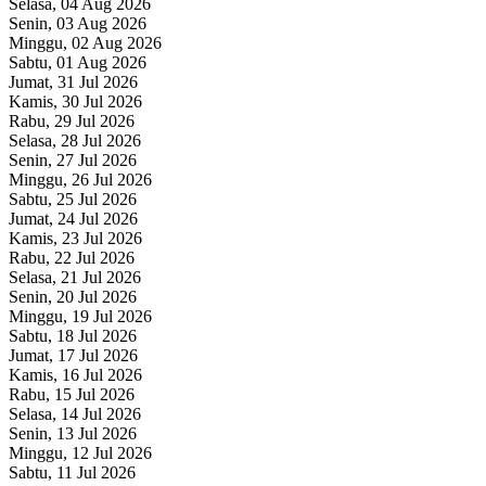
Selasa, 04 Aug 2026
Senin, 03 Aug 2026
Minggu, 02 Aug 2026
Sabtu, 01 Aug 2026
Jumat, 31 Jul 2026
Kamis, 30 Jul 2026
Rabu, 29 Jul 2026
Selasa, 28 Jul 2026
Senin, 27 Jul 2026
Minggu, 26 Jul 2026
Sabtu, 25 Jul 2026
Jumat, 24 Jul 2026
Kamis, 23 Jul 2026
Rabu, 22 Jul 2026
Selasa, 21 Jul 2026
Senin, 20 Jul 2026
Minggu, 19 Jul 2026
Sabtu, 18 Jul 2026
Jumat, 17 Jul 2026
Kamis, 16 Jul 2026
Rabu, 15 Jul 2026
Selasa, 14 Jul 2026
Senin, 13 Jul 2026
Minggu, 12 Jul 2026
Sabtu, 11 Jul 2026