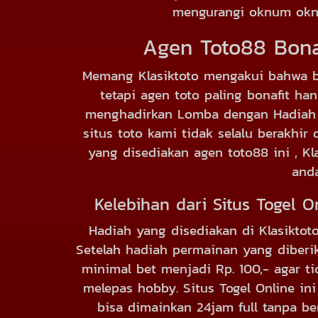
mengurangi oknum oknu
Agen Toto88 Bonaf
Memang Klasiktoto mengakui bahwa
tetapi agen toto paling bonafit ha
menghadirkan Lomba dengan Hadiah 
situs toto kami tidak selalu berakhir
yang disediakan agen toto88 ini , K
anda
Kelebihan dari Situs Togel 
Hadiah yang disediakan di Klasiktoto 
Setelah hadiah permainan yang diberik
minimal bet menjadi Rp. 100,- agar 
melepas hobby. Situs Togel Online i
bisa dimainkan 24jam full tanpa b