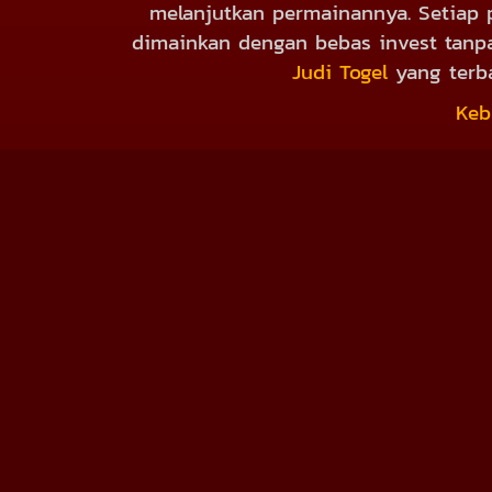
melanjutkan permainannya. Setiap p
dimainkan dengan bebas invest tanpa
Judi Togel
yang terb
Keb