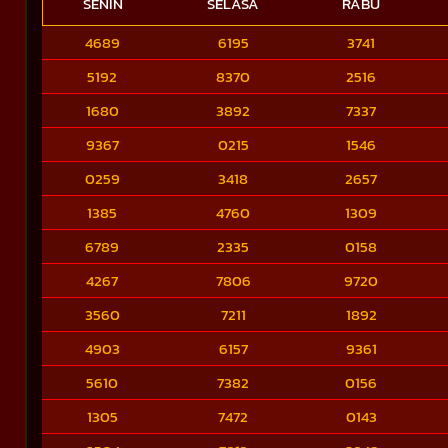
SENIN
SELASA
RABU
4689
6195
3741
5192
8370
2516
1680
3892
7337
9367
0215
1546
0259
3418
2657
1385
4760
1309
6789
2335
0158
4267
7806
9720
3560
7211
1892
4903
6157
9361
5610
7382
0156
1305
7472
0143