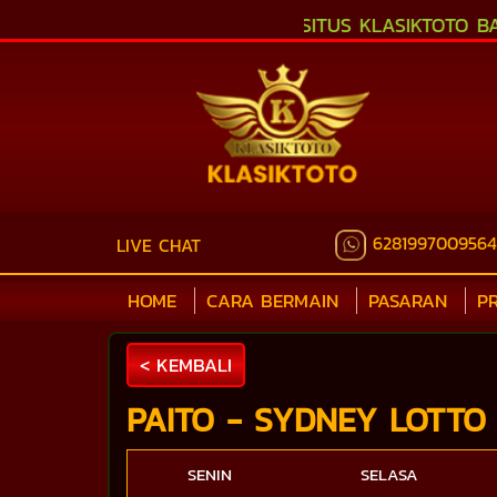
SELAMAT DATANG DI SITUS KLASIKTOTO BAN
6281997009564
LIVE CHAT
HOME
CARA BERMAIN
PASARAN
P
< KEMBALI
PAITO - SYDNEY LOTTO
SENIN
SELASA