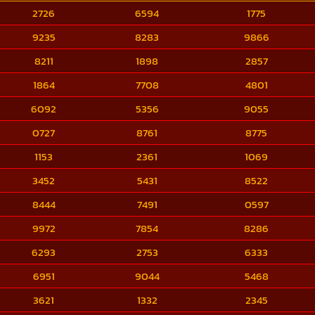
2726
6594
1775
9235
8283
9866
8211
1898
2857
1864
7708
4801
6092
5356
9055
0727
8761
8775
1153
2361
1069
3452
5431
8522
8444
7491
0597
9972
7854
8286
6293
2753
6333
6951
9044
5468
3621
1332
2345