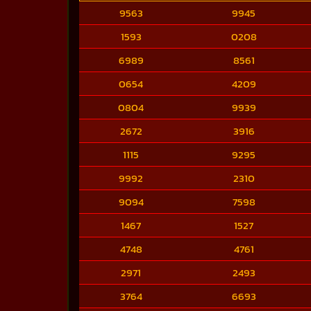
9563
9945
1593
0208
6989
8561
0654
4209
0804
9939
2672
3916
1115
9295
9992
2310
9094
7598
1467
1527
4748
4761
2971
2493
3764
6693