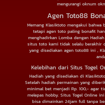
mengurangi oknum oknu
Agen Toto88 Bonaf
Memang Klasiktoto mengakui bahwa
tetapi agen toto paling bonafit ha
menghadirkan Lomba dengan Hadiah 
situs toto kami tidak selalu berakhir
yang disediakan agen toto88 ini , K
anda
Kelebihan dari Situs Togel 
Hadiah yang disediakan di Klasiktoto 
Setelah hadiah permainan yang diberik
minimal bet menjadi Rp. 100,- agar 
melepas hobby. Situs Togel Online i
bisa dimainkan 24jam full tanpa b