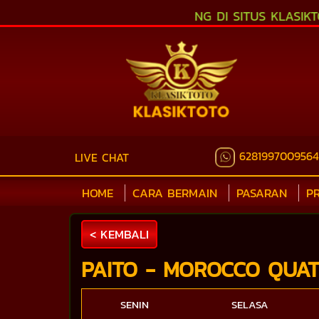
SELAMAT DATANG DI SITUS KLASIKTOT
6281997009564
LIVE CHAT
HOME
CARA BERMAIN
PASARAN
P
< KEMBALI
PAITO - MOROCCO QUAT
SENIN
SELASA