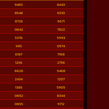
9465
8443
8548
6510
8726
6671
0642
7822
5376
5993
1415
0574
6187
7168
1256
2756
6628
5468
2434
1207
1385
5905
0652
8344
0655
9712