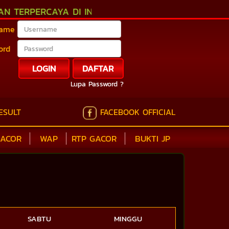
N TERPERCAYA DI INDONESIA DENGAN BONUS - BONUS
name
ord
LOGIN
DAFTAR
Lupa Password ?
ESULT
FACEBOOK OFFICIAL
GACOR
WAP
RTP GACOR
BUKTI JP
SABTU
MINGGU