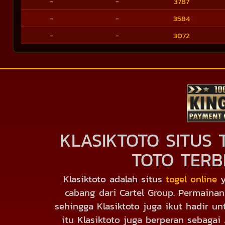
-
-
3787
-
-
3584
-
-
3072
KLASIKTOTO SITUS
TOTO TERB
Klasiktoto adalah situs
togel online
y
cabang dari Cartel Group. Permainan
sehingga Klasiktoto juga ikut hadir u
itu Klasiktoto juga berperan sebagai