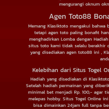
mengurangi oknum oknu
Agen Toto88 Bonaf
Memang Klasiktoto mengakui bahwa
tetapi agen toto paling bonafit ha
menghadirkan Lomba dengan Hadiah 
situs toto kami tidak selalu berakhir
yang disediakan agen toto88 ini , K
anda
Kelebihan dari Situs Togel 
Hadiah yang disediakan di Klasiktoto 
Setelah hadiah permainan yang diberik
minimal bet menjadi Rp. 100,- agar 
melepas hobby. Situs Togel Online i
bisa dimainkan 24jam full tanpa b