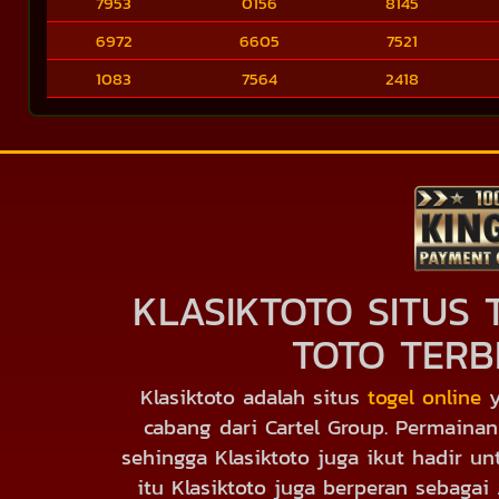
7953
0156
8145
6972
6605
7521
1083
7564
2418
KLASIKTOTO SITUS
TOTO TERB
Klasiktoto adalah situs
togel online
y
cabang dari Cartel Group. Permainan
sehingga Klasiktoto juga ikut hadir u
itu Klasiktoto juga berperan sebagai