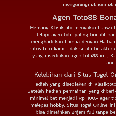
mengurangi oknum oknu
Agen Toto88 Bonaf
Memang Klasiktoto mengakui bahwa
tetapi agen toto paling bonafit ha
menghadirkan Lomba dengan Hadiah 
situs toto kami tidak selalu berakhir
yang disediakan agen toto88 ini , K
anda
Kelebihan dari Situs Togel 
Hadiah yang disediakan di Klasiktoto 
Setelah hadiah permainan yang diberik
minimal bet menjadi Rp. 100,- agar 
melepas hobby. Situs Togel Online i
bisa dimainkan 24jam full tanpa b